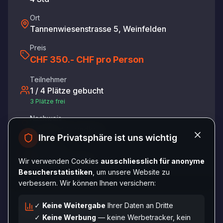
Ort
Tannenwiesenstrasse 5, Weinfelden
Preis
CHF 350.-
CHF pro Person
Teilnehmer
1
/
4
Plätze gebucht
3
Plätze
frei
Nachweis
Zertifikat Grundkurs
Ihre Privatsphäre ist uns wichtig
Bezahlung
Vor Ort mit Twint
Wir verwenden Cookies
ausschliesslich für anonyme
Besucherstatistiken
, um unsere Website zu
verbessern. Wir können Ihnen versichern:
✓
Keine Weitergabe
Ihrer Daten an Dritte
Jetzt anfragen
✓
Keine Werbung
— keine Werbetracker, kein