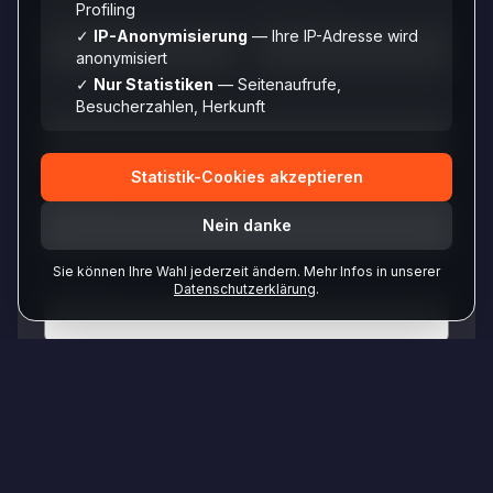
Profiling
Vorname *
Nachname *
✓
IP-Anonymisierung
— Ihre IP-Adresse wird
anonymisiert
✓
Nur Statistiken
— Seitenaufrufe,
E-Mail *
Besucherzahlen, Herkunft
Statistik-Cookies akzeptieren
Telefon
Nein danke
Sie können Ihre Wahl jederzeit ändern. Mehr Infos in unserer
Adresse
Datenschutzerklärung
.
PLZ
Ort
Anzahl Teilnehmer
Wunschtermin