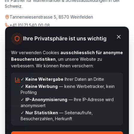
Ihr Partner für Waffenhandel & Schiessausbildungen in der
Schweiz.
Tannenwiesenstrasse 5, 8570 Weinfelden
+41 (0)71 540 00 08
info@armac.ch
Ihre Privatsphäre ist uns wichtig
Navigation
Wir verwenden Cookies
ausschliesslich für anonyme
Besucherstatistiken
, um unsere Website zu
Privatkunden
verbessern. Wir können Ihnen versichern:
Sicherheitsfirmen
Polizei/Behörden
✓
Keine Weitergabe
Ihrer Daten an Dritte
✓
Keine Werbung
— keine Werbetracker, kein
Über uns
Profiling
Kontakt
✓
IP-Anonymisierung
— Ihre IP-Adresse wird
anonymisiert
Rechtliches
✓
Nur Statistiken
— Seitenaufrufe,
Besucherzahlen, Herkunft
Haftungsausschluss
Datenschutz