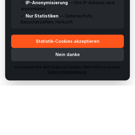
✓
IP-Anonymisierung
— Ihre IP-Adresse wird
anonymisiert
✓
Nur Statistiken
— Seitenaufrufe,
Besucherzahlen, Herkunft
Statistik-Cookies akzeptieren
Nein danke
Sie können Ihre Wahl jederzeit ändern. Mehr Infos in unserer
Datenschutzerklärung
.
Ihr Partner für Waffenhandel & Schiessausbildungen in der
Schweiz.