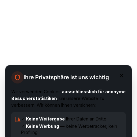
Ihre Privatsphäre ist uns wichtig
Wir verwenden Cookies
ausschliesslich für anonyme
Besucherstatistiken
, um unsere Website zu
verbessern. Wir können Ihnen versichern:
✓
Keine Weitergabe
Ihrer Daten an Dritte
✓
Keine Werbung
— keine Werbetracker, kein
Profiling