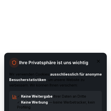
Ihre Privatsphäre ist uns wichtig
Wir verwenden Cookies
ausschliesslich für anonyme
Besucherstatistiken
, um unsere Website zu
verbessern. Wir können Ihnen versichern:
✓
Keine Weitergabe
Ihrer Daten an Dritte
✓
Keine Werbung
— keine Werbetracker, kein
Profiling