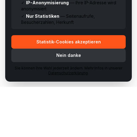
✓
IP-Anonymisierung
— Ihre IP-Adresse wird
anonymisiert
✓
Nur Statistiken
— Seitenaufrufe,
Besucherzahlen, Herkunft
Statistik-Cookies akzeptieren
Nein danke
Sie können Ihre Wahl jederzeit ändern. Mehr Infos in unserer
Datenschutzerklärung
.
Ihr Partner für Waffenhandel & Schiessausbildungen in der
Schweiz.