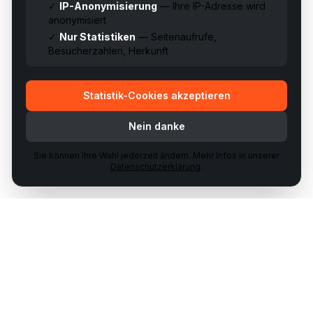
✓
IP-Anonymisierung
— Ihre IP-Adresse wird
anonymisiert
✓
Nur Statistiken
— Seitenaufrufe,
Besucherzahlen, Herkunft
Statistik-Cookies akzeptieren
Nein danke
Sie können Ihre Wahl jederzeit ändern. Mehr Infos in unserer
Datenschutzerklärung
.
Ihr Partner für Waffenhandel & Schiessausbildungen in der
Schweiz.