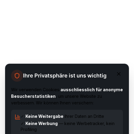
Ihre Privatsphäre ist uns wichtig
Wir verwenden Cookies
ausschliesslich für anonyme
Besucherstatistiken
, um unsere Website zu
verbessern. Wir können Ihnen versichern:
✓
Keine Weitergabe
Ihrer Daten an Dritte
✓
Keine Werbung
— keine Werbetracker, kein
Profiling